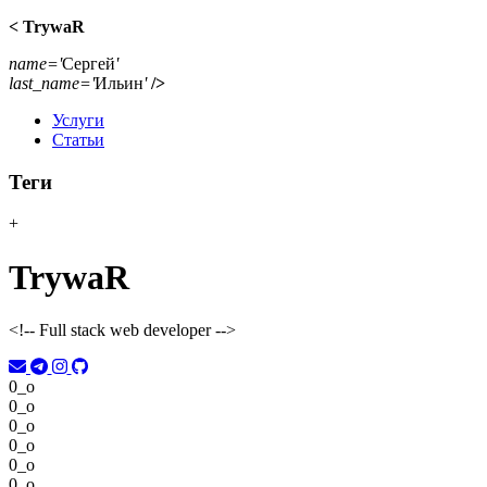
< TrywaR
name='
Сергей
'
last_name='
Ильин
'
/>
Услуги
Статьи
Теги
+
TrywaR
<!--
Full stack web developer
-->
0
_
o
0
_
o
0
_
o
0
_
o
0
_
o
0
_
o