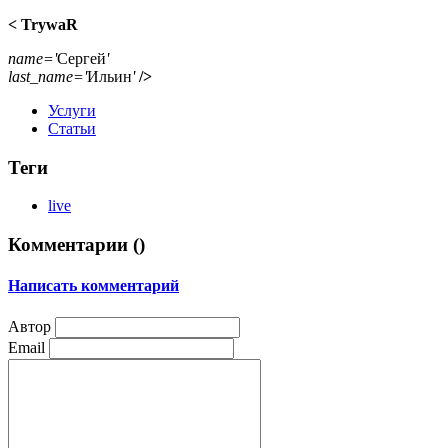
< TrywaR
name='
Сергей
'
last_name='
Ильин
'
/>
Услуги
Статьи
Теги
live
Комментарии (
)
Написать комментарий
Автор
Email