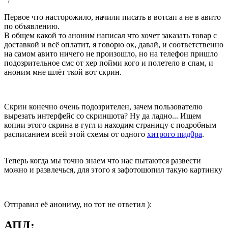
Первое что насторожило, начили писать в вотсап а не в авито
по объявлению.
В общем какой то аноним написал что хочет заказать товар с
доставкой и всё оплатит, я говорю ок, давай, и соответственно
на самом авито ничего не произошло, но на телефон пришло
подозрительное смс от хер пойми кого и полетело в спам, и
аноним мне шлёт ткой вот скрин.
Скрин конечно очень подозрителен, зачем пользователю
вырезать интерфейс со скриншота? Ну да ладно... Ищем
копии этого скрина в гугл и находим страницу с подробным
расписанием всей этой схемы от одного
хитрого пид0ра
.
Теперь когда мы точно знаем что нас пытаются развести
можно и развлечься, для этого я зафотошопил такую картинку
Отправил её анониму, но тот не ответил ):
АПД: