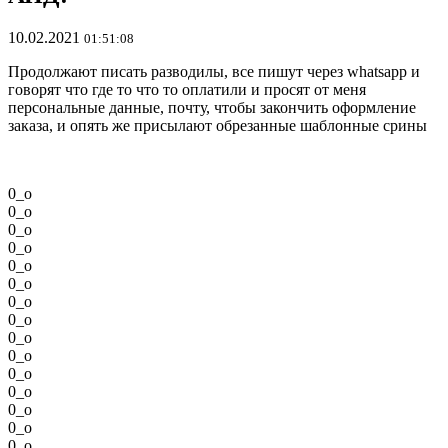
10.02.2021
01:51:08
Продолжают писать разводилы, все пишут через whatsapp и
говорят что где то что то оплатили и просят от меня
персональные данные, почту, чтобы закончить оформление
заказа, и опять же присылают обрезанные шаблонные срины
0
_
o
0
_
o
0
_
o
0
_
o
0
_
o
0
_
o
0
_
o
0
_
o
0
_
o
0
_
o
0
_
o
0
_
o
0
_
o
0
_
o
0
_
o