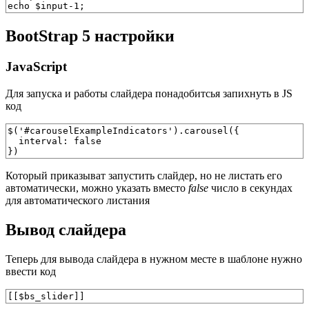
echo $input-1;
BootStrap 5 настройки
JavaScript
Для запуска и работы слайдера понадобитсья запихнуть в JS
код
$('#carouselExampleIndicators').carousel({

  interval: false

})
Который приказыват запустить слайдер, но не листать его
автоматически, можно указать вместо
false
число в секундах
для автоматического листания
Вывод слайдера
Теперь для вывода слайдера в нужном месте в шаблоне нужно
ввести код
[[$bs_slider]]