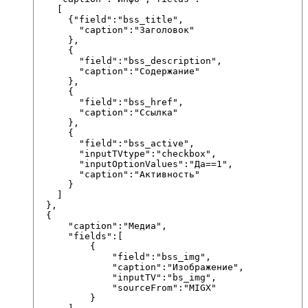
    [

      {"field":"bss_title",

        "caption":"Заголовок"

      },

      {

        "field":"bss_description",

        "caption":"Содержание"

      },

      {

        "field":"bss_href",

        "caption":"Ссылка"

      },

      {

        "field":"bss_active",

        "inputTVtype":"checkbox", 

        "inputOptionValues":"Да==1",

        "caption":"Активность"

      }

    ]

  },

  {

      "caption":"Медиа",

      "fields":[

          {

              "field":"bss_img",

              "caption":"Изображение",

              "inputTV":"bs_img",

              "sourceFrom":"MIGX"

          }
