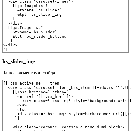
  >div class="carousel-inner">

    [[getImageList?

      &tvname=`bs_slider`

      &tpl=`bs_slider_img`

    ]]

  >/div>

  [[getImageList?

    &tvname=`bs_slider`

    &tpl=`bs_slider_buttons`

  ]]

>/div>

`]]
bs_slider_img
Чанк с элементами слайда
[[+bss_active:ne=``:then=`

  <div class="carousel-item _bss_item [[+idx:is=`1`:the
    [[+bss_href:ne=``:then=`

      <a href="[[+bss_href]]">

        <div class="_bss_img" style="background: url([[
      </a>

    `:else=`

      <div class="_bss_img" style="background: url([[+b
    `]]

    <div class="carousel-caption d-none d-md-block">
