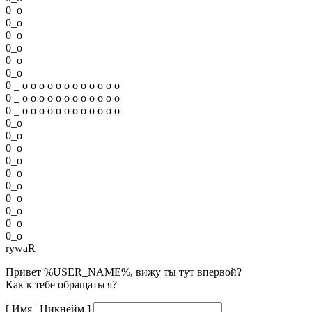
0
_
o
0
_
o
0
_
o
0
_
o
0
_
o
0
_
o
0
_
o
o
o
o
o
o
o
o
o
o
o
o
0
_
o
o
o
o
o
o
o
o
o
o
o
o
0
_
o
o
o
o
o
o
o
o
o
o
o
o
0
_
o
0
_
o
0
_
o
0
_
o
0
_
o
0
_
o
0
_
o
0
_
o
0
_
o
0
_
o
rywaR
Привет %USER_NAME%, вижу ты тут впервой?
Как к тебе обращаться?
[ Имя | Никнейм ]