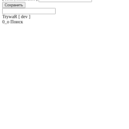
Сохранить
TrywaR
[ dev ]
0_o
Поиск