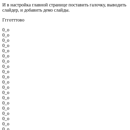
И в настройка главной странице поставить галочку, выводить
слайдер, и добавить демо слайды.
Ггготттово
0
_
o
0
_
o
0
_
o
0
_
o
0
_
o
0
_
o
0
_
o
0
_
o
0
_
o
0
_
o
0
_
o
0
_
o
0
_
o
0
_
o
0
_
o
0
_
o
0
_
o
0
_
o
0
_
o
0
_
o