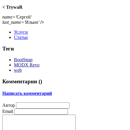
< TrywaR
name='
Сергей
'
last_name='
Ильин
'
/>
Услуги
Статьи
Теги
BootStrap
MODX Revo
web
Комментарии (
)
Написать комментарий
Автор
Email