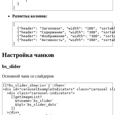
      ]

  }

]
Разметка колонок:
[

  {"header": "Заголовок", "width": "100", "sortabl
  {"header": "Содержание", "width": "300", "sortab
  {"header": "Изображение", "width": "300", "sorta
  {"header": "Активность", "width": "300", "sorta
]
Настройка чанков
bs_slider
Основной чанк со слайдером
[[*bs_slider_show:is=`1`:then=`

>div id="carouselExampleIndicators" class="carousel sli
  >div class="carousel-indicators">

    [[getImageList?

      &tvname=`bs_slider`

      &tpl=`bs_slider_dots`

    ]]

  >/div>
