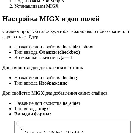
Подключаем BootStrap 5
Устанавливаем MIGX
Настройка MIGX и доп полей
Создаём простую галочку, чтобы можно было показывать или
скрывать слайдер
Название доп свойства
bs_slider_show
Тип вввода
Флажки (checkbox)
Возможные значения
Да==1
Доп свойство для добавления картинок
Название доп свойства
bs_img
Тип вввода
Изображение
Доп свойство MIGX для добавления самих слайдов
Название доп свойства
bs_slider
Тип вввода
migx
Вкладки формы:
[

  {

    "caption":"Инфо","fields": 
