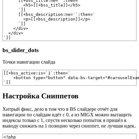
      [[+bss_title:ne=``:then=`

        <h5>[[+bss_title]]</h5>

      `]]

      [[+bss_description:ne=``:then=`

        <p>[[+bss_description]]</p>

      `]]

    </div>

  </div>

`]]
bs_slider_dots
Точки навигации слайда
[[+bss_active:is=`1`:then=`

    <button type="button" data-bs-target="#carouselExa
`]]
Настройка Сниппетов
Хитрый фикс, дело в том что в BS слайдере отчёт для
навигации по слайдам идёт с 0, а из MIGX можно вытащить
индексы только с 1, спустя несколько попыток я пришёл к
выводу снижать на 1 позицию через сниппет, не лучшая идея..
<?php
